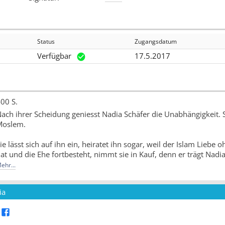
Status
Zugangsdatum
Verfügbar
17.5.2017
00 S.
ach ihrer Scheidung geniesst Nadia Schäfer die Unabhängigkeit. 
Moslem.
ie lässt sich auf ihn ein, heiratet ihn sogar, weil der Islam Liebe
at und die Ehe fortbesteht, nimmt sie in Kauf, denn er trägt Nad
ehr...
ie ziehen in den Oman, wo Nadia nur tief verschleiert aus dem Hau
hemann, der sich auch noch um seine erste Frau kümmert.
ia
is er eines Tages Ehefrau Nummer drei mit nach Hause bringt ...
Quelle: Buchhaus.ch, bearbeitet mit ChatGPT
]