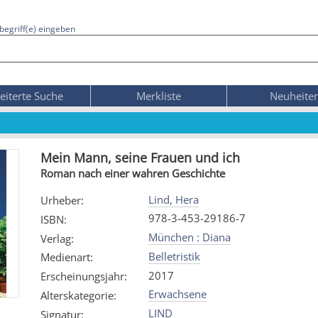
begriff(e) eingeben
eiterte Suche
Merkliste
Neuheite
Mein Mann, seine Frauen und ich
Roman nach einer wahren Geschichte
Lind, Hera
Urheber
:
978-3-453-29186-7
ISBN
:
München : Diana
Verlag
:
Belletristik
Medienart
:
2017
Erscheinungsjahr
:
Erwachsene
Alterskategorie
:
LIND
Signatur
: