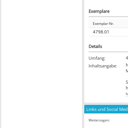
Exemplare
Exemplar-Nr.
4798.01
Details
4
Umfang
:
N
Inhaltsangabe
:
S
h
M
S
E
Links und Social Med
B
Weitersagen
:
[