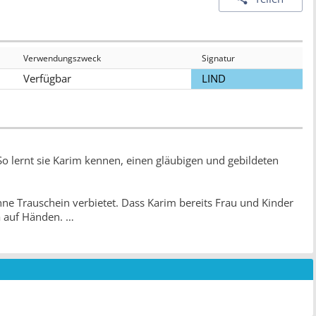
Verwendungszweck
Signatur
Verfügbar
LIND
So lernt sie Karim kennen, einen gläubigen und gebildeten
 ohne Trauschein verbietet. Dass Karim bereits Frau und Kinder
ia auf Händen.
s gehen darf. Sie tut es für Karim - ein fürsorglicher