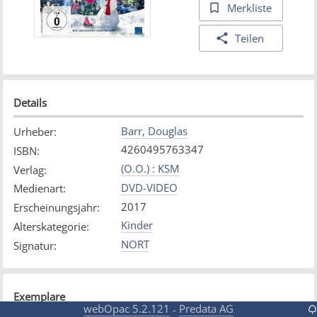
Merkliste
Teilen
Details
Barr, Douglas
Urheber
:
4260495763347
ISBN
:
(O.O.) : KSM
Verlag
:
DVD-VIDEO
Medienart
:
2017
Erscheinungsjahr
:
Kinder
Alterskategorie
:
NORT
Signatur
:
Exemplare
webOpac 5.2.121
Predata AG
-