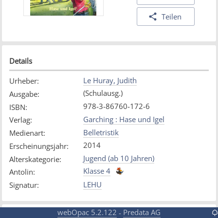
Teilen
Details
Le Huray, Judith
Urheber
:
(Schulausg.)
Ausgabe
:
978-3-86760-172-6
ISBN
:
Garching : Hase und Igel
Verlag
:
Belletristik
Medienart
:
2014
Erscheinungsjahr
:
Jugend (ab 10 Jahren)
Alterskategorie
:
Klasse 4
Antolin
:
LEHU
Signatur
:
webOpac 5.2.122
Predata AG
-