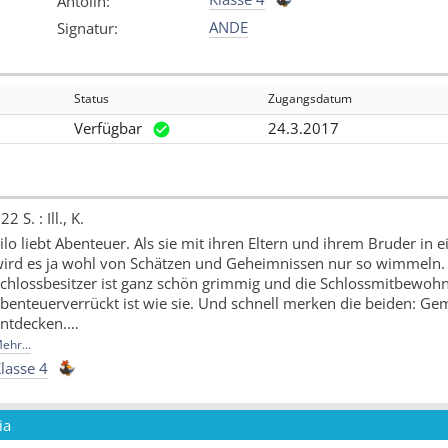
Antolin
:
ANDE
Signatur
:
Status
Zugangsdatum
Verfügbar
24.3.2017
22 S. : Ill., K.
ilo liebt Abenteuer. Als sie mit ihren Eltern und ihrem Bruder in e
ird es ja wohl von Schätzen und Geheimnissen nur so wimmeln. Er
chlossbesitzer ist ganz schön grimmig und die Schlossmitbewohn
benteuerverrückt ist wie sie. Und schnell merken die beiden: G
ntdecken.
ehr...
in schönes Abenteuer für alle, die gerne draussen herumtoben u
lasse 4
Quelle: Buchhaus.ch, bearbeitet mit ChatGPT
]
ia