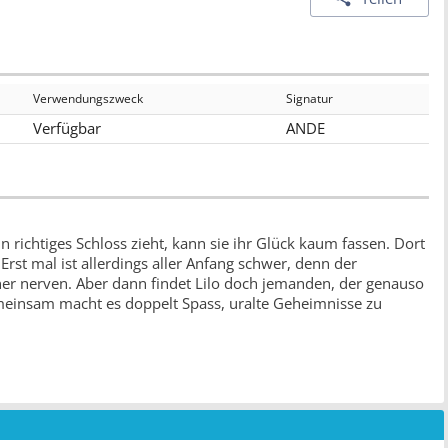
Verwendungszweck
Signatur
Verfügbar
ANDE
in richtiges Schloss zieht, kann sie ihr Glück kaum fassen. Dort
st mal ist allerdings aller Anfang schwer, denn der
er nerven. Aber dann findet Lilo doch jemanden, der genauso
emeinsam macht es doppelt Spass, uralte Geheimnisse zu
nd mit Freunden Geheimnissen auf der Spur sind.