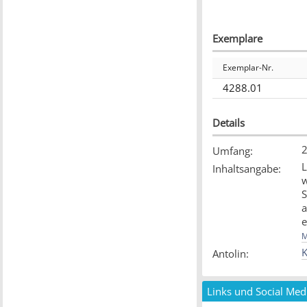
Exemplare
Exemplar-Nr.
4288.01
Details
2
Umfang
:
L
Inhaltsangabe
:
w
S
a
e
M
E
K
Antolin
:
[
Links und Social Med