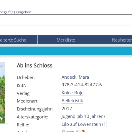
begriff(e) eingeben
eiterte Suche
Merkliste
Neuheite
Ab ins Schloss
Andeck, Mara
Urheber
:
978-3-414-82477-6
ISBN
:
Köln : Boje
Verlag
:
Belletristik
Medienart
:
2017
Erscheinungsjahr
:
Jugend (ab 10 Jahren)
Alterskategorie
:
Lilo auf Löwenstein (1)
Reihe
:
Klasse 4