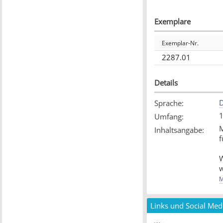
Exemplare
Exemplar-Nr.
2287.01
Details
D
Sprache
:
1
Umfang
:
M
Inhaltsangabe
:
f
W
M
A
[
Links und Social Med