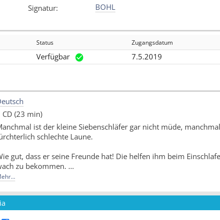
BOHL
Signatur
:
Status
Zugangsdatum
Verfügbar
7.5.2019
eutsch
 CD (23 min)
anchmal ist der kleine Siebenschläfer gar nicht müde, manchmal
ürchterlich schlechte Laune.
ie gut, dass er seine Freunde hat! Die helfen ihm beim Einschla
wach zu bekommen.
ehr...
ber am besten sind sie darin, ihn immer wieder zum Lachen zu b
Quelle: Buchhaus.ch, bearbeitet mit ChatGPT
]
ia