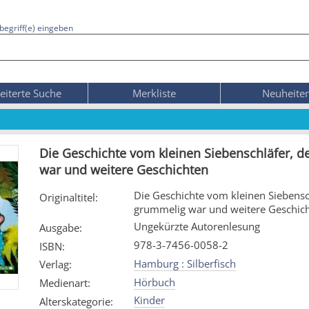
begriff(e) eingeben
eiterte Suche
Merkliste
Neuheite
Die Geschichte vom kleinen Siebenschläfer, 
war und weitere Geschichten
Die Geschichte vom kleinen Siebensc
Originaltitel
:
grummelig war und weitere Geschic
Ungekürzte Autorenlesung
Ausgabe
:
978-3-7456-0058-2
ISBN
:
Hamburg : Silberfisch
Verlag
:
Hörbuch
Medienart
:
Kinder
Alterskategorie
: