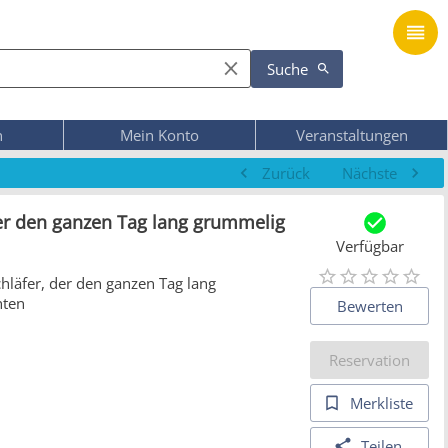
Suche
n
Mein Konto
Veranstaltungen
Zurück
Nächste
der den ganzen Tag lang grummelig
Verfügbar
hläfer, der den ganzen Tag lang
hten
Bewerten
Reservation
Merkliste
Teilen